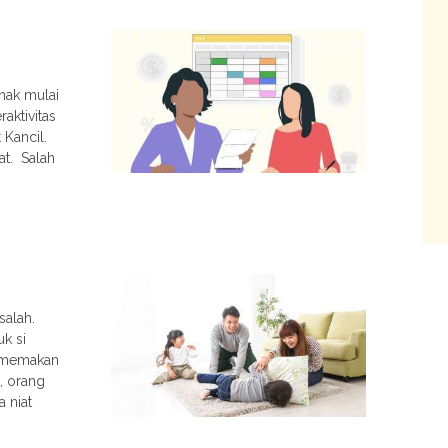
anak mulai
aktivitas
Kancil.
at. Salah
salah.
k si
g memakan
, orang
 niat