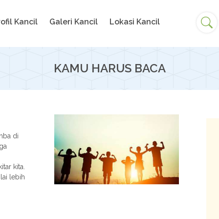
ofil Kancil
Galeri Kancil
Lokasi Kancil
KAMU HARUS BACA
mba di
uga
ar kita.
ai lebih