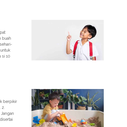
pat
h buah
sehari-
 untuk
 si 10
k berpikir
a. 2.
 Jangan
isertai